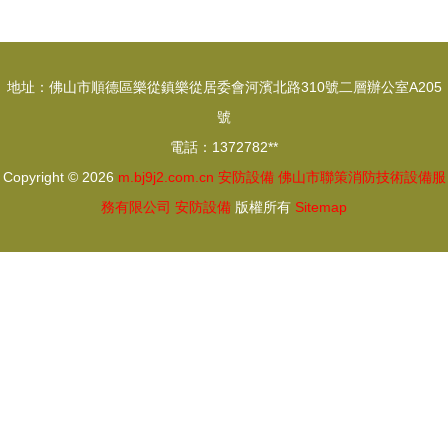
能防線
牌 種類、
設備類型及
市場趨勢
地址：佛山市順德區樂從鎮樂從居委會河濱北路310號二層辦公室A205
號
電話：1372782**
Copyright © 2026
m.bj9j2.com.cn
安防設備
佛山市聯策消防技術設備服
務有限公司
安防設備
版權所有
Sitemap