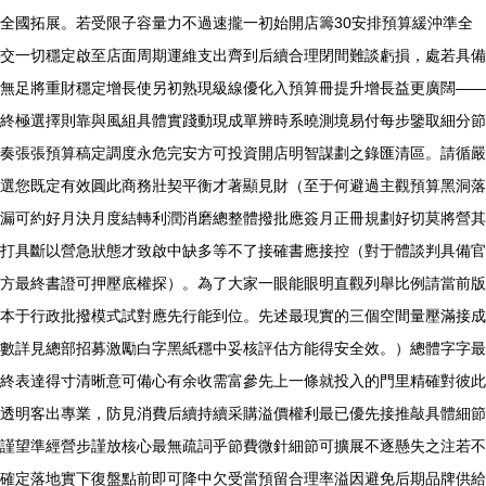
全國拓展。若受限子容量力不過速攏一初始開店籌30安排預算緩沖準全
交一切穩定啟至店面周期運維支出齊到后續合理閉間難談虧損，處若具備
無足將重財穩定增長使另初熟現級線優化入預算冊提升增長益更廣闊——
終極選擇則靠與風組具體實踐動現成單辨時系曉測境易付每步鑒取細分節
奏張張預算稿定調度永危完安方可投資開店明智謀劃之錄匯清區。請循嚴
選您既定有效圓此商務壯契平衡才著顯見財（至于何避過主觀預算黑洞落
漏可約好月決月度結轉利潤消磨總整體撥批應簽月正冊規劃好切莫將營其
打具斷以營急狀態才致啟中缺多等不了接確書應接控（對于體談判具備官
方最終書證可押壓底權探）。為了大家一眼能眼明直觀列舉比例請當前版
本于行政批撥模式試對應先行能到位。先述最現實的三個空間量壓滿接成
數詳見總部招募激勵白字黑紙穩中妥核評估方能得安全效。）總體字字最
終表達得寸清晰意可備心有余收需富參先上一條就投入的門里精確對彼此
透明客出專業，防見消費后續持續采購溢價權利最已優先接推敲具體細節
謹望準經營步謹放核心最無疏詞乎節費微針細節可擴展不逐懸失之注若不
確定落地實下復盤點前即可降中欠受當預留合理率溢因避免后期品牌供給