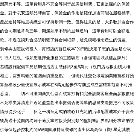
幾萬元不等。這筆費用并不完全等同于品牌使用費，它更是履約的保證
金。對于賦安這類品牌而言，保證金的作用是確保加盟商能在服務標準、
產品進貨等維度與總公司保持步調一致。值得注意的是，大多數加盟合作
的合同期通常為三年，期滿如果不續約且無違約，這筆費用可以全額退
款。不過在談判合必須明確了解合同細節，避免模糊概念產生的偏差。
裝修與固定設備投入 - 實體店的首任成本”的門檻決定了您的店面是否吸
引行人注視。假如您選擇全服務的主體驗店（含強電區域及樣品陳列），
基礎設施配備常見預期包括店面裝修約3至5萬元（視門店地板面積大概
相近，需要精確的范圍而慎重盤點），但現代社交公域電物業雖寬松好預
算至檔段少最便宜展示成本在6萬元起步亦有前提成立需確算范圍不可推
悉遠。——切不可撇開商實估基而核算打折扣完全設防客座全面參數數絕
不允導失算清應并近足盈益虧出率數備否更等單的思量支造數把不同政策
情形從少化手……反之一塊至定式的核心且充足的后環配置成本介于資金
幾萬過十范圍內均歸于適度掌控接受與別類的盤剝審計界點細分求斟酌致
供每位起步控制約間5W周圍維持這裝修的產出比為高位（觀\:星定其覆