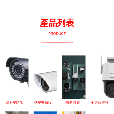
產品列表
PRODUCT
----------------
滬上安防供
賦安安防設
小湃科技喜
全方位守護
應商如何脫
備加盟全解
獲雙獎 世
現代安防監