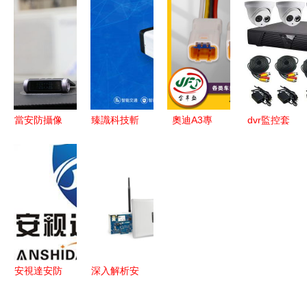
穎而出 聚
析 投入成
界數字城市
控設備產品
焦監控設備
本與連鎖前
大會頭部企
解析
批發與產業
景洞察
業與金鼎獎
生態
安防設備殊
榮
當安防攝像
臻識科技斬
奧迪A3專
dvr監控套
頭不懼怕停
獲中國安防
用GPS導航
裝優惠券使
電 解鎖永
AIoT大會優
與安防設備
用指南 性
不掉線的創
秀算法獎，
一體解決方
價比與選購
意玩法
激活智能安
案 安全與
全解析
防新維度
便捷雙重升
級
安視達安防
深入解析安
構筑安全智
防產品與品